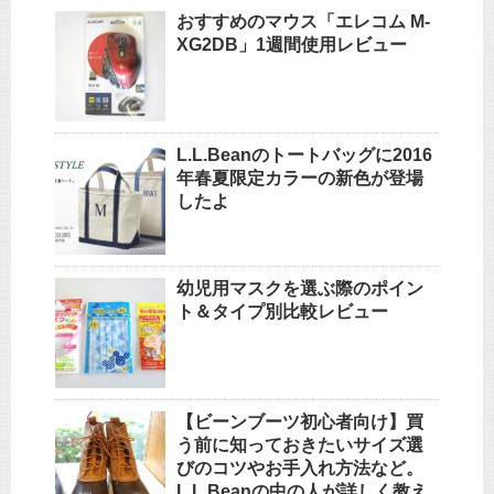
おすすめのマウス「エレコム M-
XG2DB」1週間使用レビュー
L.L.Beanのトートバッグに2016
年春夏限定カラーの新色が登場
したよ
幼児用マスクを選ぶ際のポイン
ト＆タイプ別比較レビュー
【ビーンブーツ初心者向け】買
う前に知っておきたいサイズ選
びのコツやお手入れ方法など。
L.L.Beanの中の人が詳しく教え