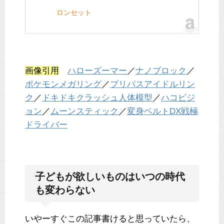
ロンセット
画像引用
ハローズーマー
／
ナノブロック
／
ポケモンメガリング
／
プリパスアイドルリン
ク
／
ドキドキクラッシュ人体模型
／
ハコビジ
ョン
／
ムーンスティック
／
変身ベルトDX戦極
ドライバー
子どもが欲しいものはいつの時代
も変わらない
いやーすぐこの記事書けると思っていたら、