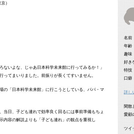
東京）
名前
年齢
趣味
好き
ろないよな、じゃあ日本科学未来館に行ってみるか！」
特技
行ってまいりました。前振りが長くてすいません。
口癖
場の「日本科学未来館」に行こうとしている、パパ・マ
詳し
閑散
、当日、子ども連れで効率良く回るには事前準備もちょ
愛顧
示内容の解説よりも「子ども連れ」の観点を重視し
ツイ