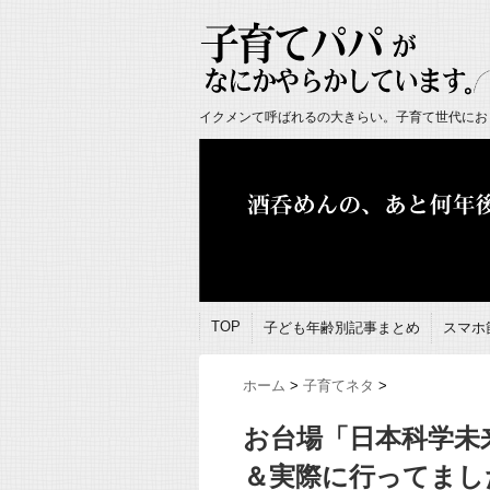
イクメンて呼ばれるの大きらい。子育て世代にお
TOP
子ども年齢別記事まとめ
スマホ
ホーム
>
子育てネタ
>
お台場「日本科学未
＆実際に行ってまし