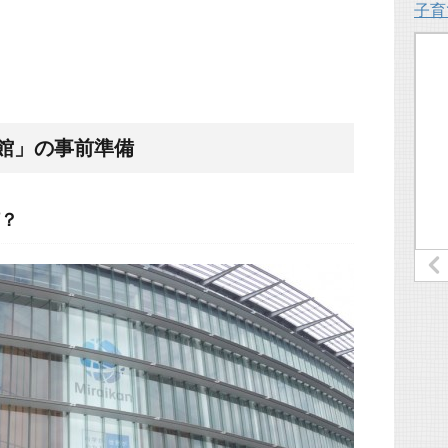
子育
館」の事前準備
？