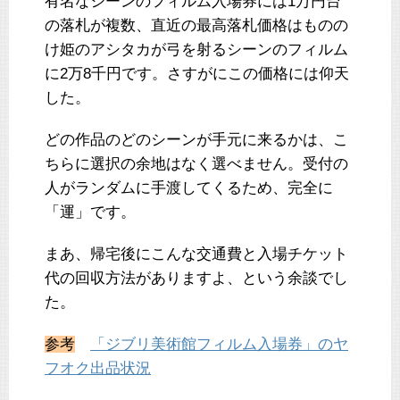
有名なシーンのフィルム入場券には1万円台
の落札が複数、直近の最高落札価格はものの
け姫のアシタカが弓を射るシーンのフィルム
に2万8千円です。さすがにこの価格には仰天
した。
どの作品のどのシーンが手元に来るかは、こ
ちらに選択の余地はなく選べません。受付の
人がランダムに手渡してくるため、完全に
「運」です。
まあ、帰宅後にこんな交通費と入場チケット
代の回収方法がありますよ、という余談でし
た。
参考
「ジブリ美術館フィルム入場券」のヤ
フオク出品状況