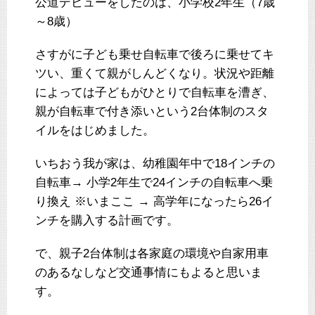
公道デビューをしたのは、小学校2年生（7歳
～8歳）
さすがに子ども乗せ自転車で後ろに乗せてキ
ツい、重くて親がしんどくなり。状況や距離
によっては子どもがひとりで自転車を漕ぎ、
親が自転車で付き添いという2台体制のスタ
イルをはじめました。
いちおう我が家は、幼稚園年中で18インチの
自転車→ 小学2年生で24インチの自転車へ乗
り換え ※いまここ → 高学年になったら26イ
ンチを購入する計画です。
で、親子2台体制は各家庭の環境や自家用車
のあるなしなど交通事情にもよると思いま
す。