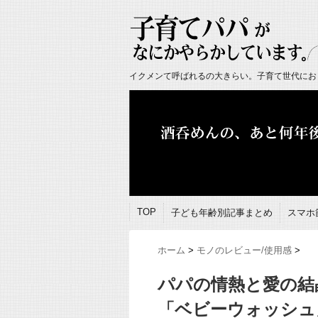
イクメンて呼ばれるの大きらい。子育て世代にお
TOP
子ども年齢別記事まとめ
スマホ
ホーム
>
モノのレビュー/使用感
>
パパの情熱と愛の結
「ベビーウォッシュ