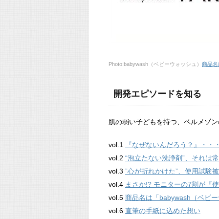
Photo:babywash（ベビーウォッシュ）
商品名
開発エピソードを知る
肌の弱い子どもを持つ、ベルメゾン
vol.1
『なぜないんだろう？』・・
vol.2
“泡立たない洗浄剤”、それは
vol.3
”心が折れかけた”、使用試験
vol.4
まさか!? モニターの7割が『
vol.5
商品名は「babywash（ベビ
vol.6
直筆の手紙に込めた想い