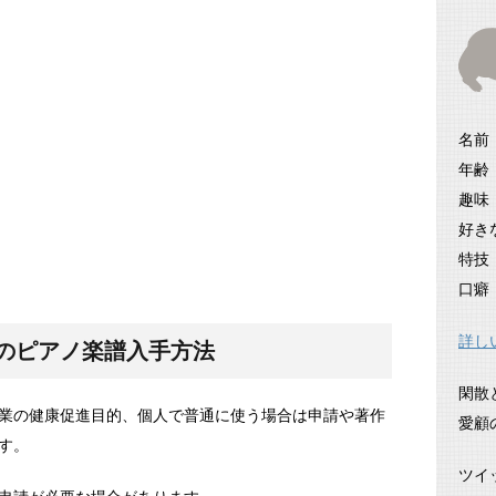
名前
年齢
趣味
好き
特技
口癖
詳し
のピアノ楽譜入手方法
閑散
業の健康促進目的、個人で普通に使う場合は申請や著作
愛顧
す。
ツイ