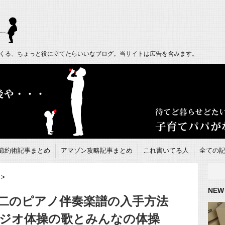
くる、ちょっと役に立てたらいいなブログ。当サイトは広告を含みます。
節約術記事まとめ
アマゾン攻略記事まとめ
これ書いてる人
全ての
>
NEW
二のピアノ伴奏楽譜の入手方法
ジオ体操の歌とみんなの体操