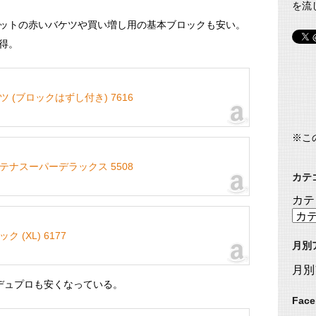
を流
ットの赤いバケツや買い増し用の基本ブロックも安い。
得。
 (ブロックはずし付き) 7616
※こ
テナスーパーデラックス 5508
カテ
カテ
 (XL) 6177
月別
月別
デュプロも安くなっている。
Fac