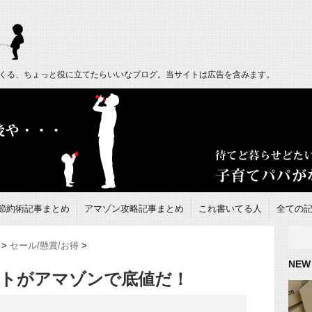
くる、ちょっと役に立てたらいいなブログ。当サイトは広告を含みます。
節約術記事まとめ
アマゾン攻略記事まとめ
これ書いてる人
全ての
>
セール/懸賞/お得
>
NEW
トがアマゾンで底値だ！