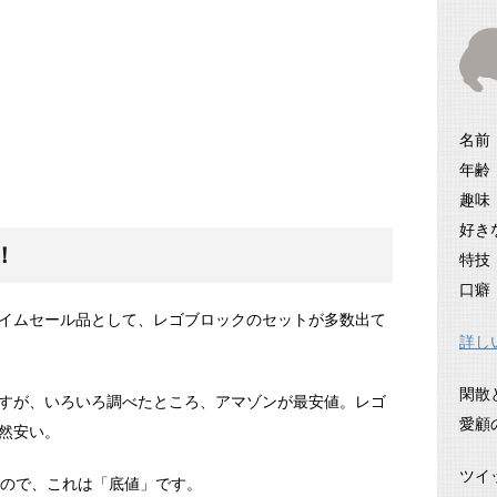
名前
年齢
趣味
好き
！
特技
口癖
のタイムセール品として、レゴブロックのセットが多数出て
詳し
閑散
すが、いろいろ調べたところ、アマゾンが最安値。レゴ
愛顧
然安い。
ツイ
いので、これは「底値」です。