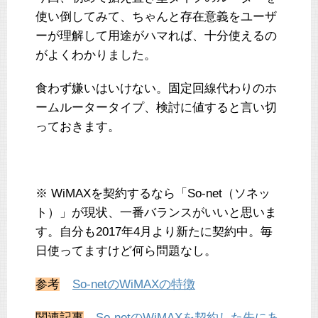
使い倒してみて、ちゃんと存在意義をユーザ
ーが理解して用途がハマれば、十分使えるの
がよくわかりました。
食わず嫌いはいけない。固定回線代わりのホ
ームルータータイプ、検討に値すると言い切
っておきます。
※ WiMAXを契約するなら「So-net（ソネッ
ト）」が現状、一番バランスがいいと思いま
す。自分も2017年4月より新たに契約中。毎
日使ってますけど何ら問題なし。
参考
So-netのWiMAXの特徴
関連記事
So-netのWiMAXを契約した先にあ