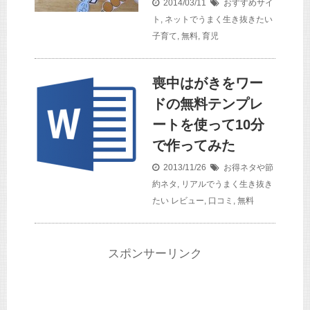
2014/03/11
おすすめサイ
ト
,
ネットでうまく生き抜きたい
子育て
,
無料
,
育児
喪中はがきをワー
ドの無料テンプレ
ートを使って10分
で作ってみた
2013/11/26
お得ネタや節
約ネタ
,
リアルでうまく生き抜き
たい
レビュー
,
口コミ
,
無料
スポンサーリンク