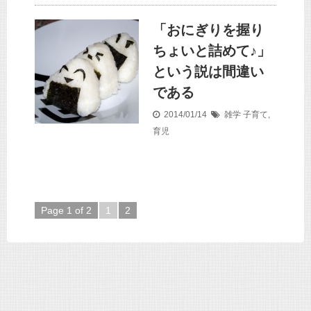
「おにぎりを握り
ちょいと詰めて♪」
という説は間違い
である
2014/01/14
雑学
子育て
,
育児
Page 1 of 2
1
2