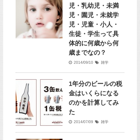
児・乳幼児・未満
児・園児・未就学
児・児童・小人・
生徒・学生って具
体的に何歳から何
歳までなの？
2014/09/10
雑学
1年分のビールの税
金はいくらになる
のかを計算してみ
た
2014/07/09
雑学