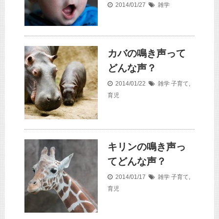
2014/01/27
雑学
カバの鳴き声って
どんな声？
2014/01/22
雑学
子育て
,
育児
キリンの鳴き声っ
てどんな声？
2014/01/17
雑学
子育て
,
育児