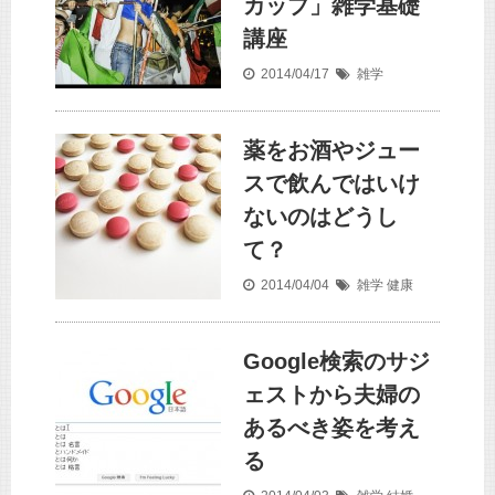
カップ」雑学基礎
講座
2014/04/17
雑学
薬をお酒やジュー
スで飲んではいけ
ないのはどうし
て？
2014/04/04
雑学
健康
Google検索のサジ
ェストから夫婦の
あるべき姿を考え
る