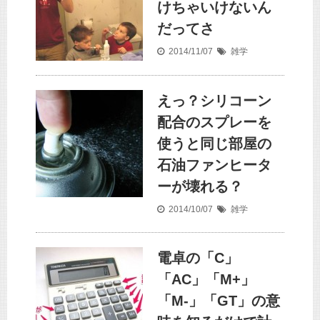
けちゃいけないん
だってさ
2014/11/07
雑学
えっ？シリコーン
配合のスプレーを
使うと同じ部屋の
石油ファンヒータ
ーが壊れる？
2014/10/07
雑学
電卓の「C」
「AC」「M+」
「M-」「GT」の意