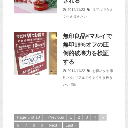
される
2014/11/23
リアルでうま
く生き抜きたい
無印良品×マルイで
無印19%オフの圧
倒的破壊力を検証
する
2014/11/22
お得ネタや節
約ネタ
,
リアルでうまく生き抜き
たい
節約
Page 5 of 10
‹ Previous
1
2
3
4
5
6
7
8
9
Next ›
Last »