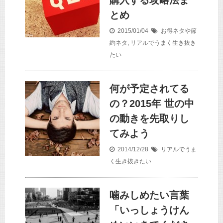
購入する攻略法ま
とめ
2015/01/04
お得ネタや節
約ネタ
,
リアルでうまく生き抜き
たい
何が予定されてる
の？2015年 世の中
の動きを先取りし
てみよう
2014/12/28
リアルでうま
く生き抜きたい
噛みしめたい言葉
「いっしょうけん