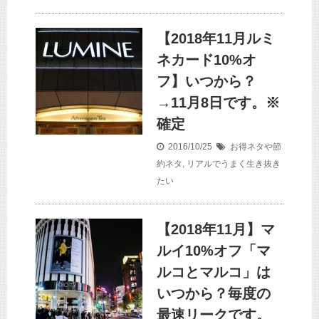
【2018年11月ルミ
ネカード10%オ
フ】いつから？
→11月8日です。※
確定
2016/10/25
お得ネタや節
約ネタ
,
リアルでうまく生き抜き
たい
【2018年11月】マ
ルイ10%オフ「マ
ルコとマルコ」は
いつから？毎度の
最速リークです。