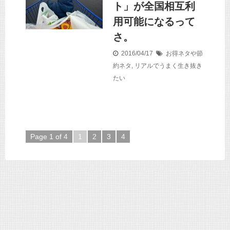
ト」が全国相互利
用可能になるって
さ。
2016/04/17
お得ネタや節
約ネタ
,
リアルでうまく生き抜き
たい
Page 1 of 4
1
2
3
4