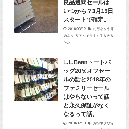
良品週間セールは
いつから？3月15日
スタートで確定。
2018/03/12
お得ネタや節
約ネタ
,
リアルでうまく生き抜き
たい
L.L.Beanトートバ
ッグ20％オフセー
ルの話と2018年の
ファミリーセール
はやらないって話
と永久保証がなく
なるって話。
2018/02/10
お得ネタや節