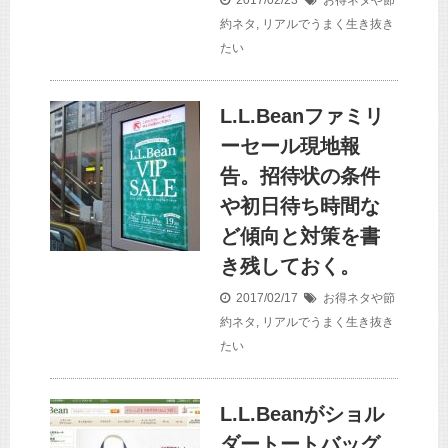
2017/02/23
お得ネタや節
約ネタ
,
リアルでうまく生き抜き
たい
L.L.Beanファミリ
ーセール現地報
告。招待状の条件
や初日待ち時間な
ど傾向と対策を書
き残しておく。
2017/02/17
お得ネタや節
約ネタ
,
リアルでうまく生き抜き
たい
L.L.Beanがショル
ダートートバッグ