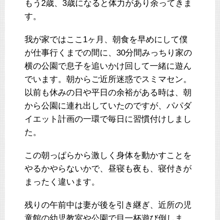
もう2歳、3歳になると体力があり余ってきま
す。
我が家ではここ1ヶ月、朝食を早めにして僕
が仕事行くまでの間に、30分間みっちり家の
横の公園で息子を追いかけ回して一緒に遊ん
でいます。朝からご近所迷惑でスミマセン。
以前も休みの日や平日の余裕がある時は、朝
から公園に連れ出していたのですが、パパダ
イエット計画の一環で毎日に習慣付けしまし
た。
この朝っぱらから激しく身体を動かすことを
やるかやらないかで、昼寝も夜も、寝付きが
まったく違います。
残りの午前中は妻が後を引き継ぎ、近所の児
童館の幼児教室や公園で目一杯遊び倒しま